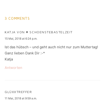
3 COMMENTS
KATJA VON ♥ SCHOENSTEBASTELZEIT
says:
15 Mai, 2018 at 6:24 p.m.
Ist das hübsch – und geht auch nicht nur zum Muttertag!
Ganz lieben Dank Dir :-*
Katja
Antworten
GLÜXXTREFFER
says:
11 Mai, 2018 at 9:59 a.m.