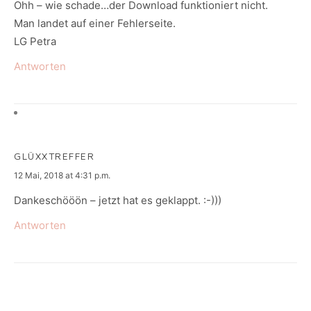
Ohh – wie schade…der Download funktioniert nicht.
Man landet auf einer Fehlerseite.
LG Petra
Antworten
GLÜXXTREFFER
says:
12 Mai, 2018 at 4:31 p.m.
Dankeschööön – jetzt hat es geklappt. :-)))
Antworten