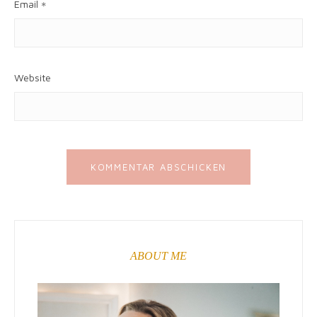
Email
*
Website
ABOUT ME