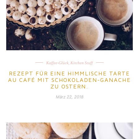
Kaffee-Glück
,
Kitchen Stuff
REZEPT FÜR EINE HIMMLISCHE TARTE
AU CAFÉ MIT SCHOKOLADEN-GANACHE
ZU OSTERN.
März 22, 2018